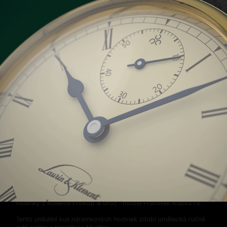
Retron 6 Dragon
Retrone - hodinky jejichž název je inspirován retrospektivním
stylem hodinek regulátorového typu a zároveň retrográdním
mechanismem minutové ručky. Strojek těchto hodinek - kalibr
PB23, s mimostřednou sekundovou ručkou nad 6.
hodinou, využívá podobné technické řešení jako nejprestižnější
hodinky z kolekce Prokop & Brož - model František Kupka l.e.
Tento unikátní kus náramkových hodinek zdobí umělecká ručně