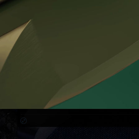
MONTRES DE PRESTIGE
Sous cet appellation on compte le groupe des montres
bracelets prestigieuses faîtes avec des boîtes du type Classic et
des cadrans fabriqués par la technologie Brosmalt. La
traduction exacte du mot lapilus du latin signifie un galet. C'est
le mot clé qui décrit aussi bien la forme typique de la boîte est
la surface extrement brillante du cadran.