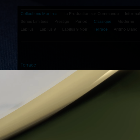
Collections Montres
La Production sur Commande
Informa
Séries Limitées
Prestige
Period
Classique
Moderne
Lapilus
Lapilus 9
Lapilus 9 Noir
Terrace
Aritmo Blanc
Terrace