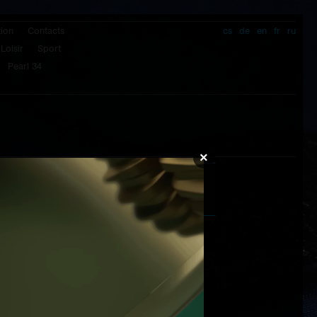
tion
Contacts
cs
de
en
fr
ru
Loisir
Sport
Pearl 34
×