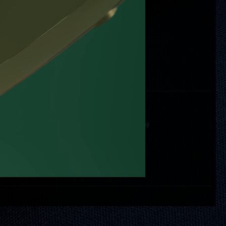
Petr Kubík
design de la boîte:
Petr Kubík
graphique du cadran:
Jan Prokop
conception de la boîte:
Petr Konečný
technologie de la fabrication:
PB 10
mécanisme de la montre: