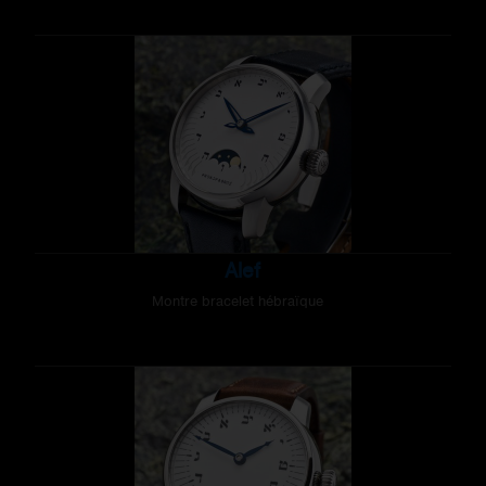
Alef
Montre bracelet hébraïque