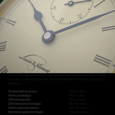
Die Magie der Asymmetrie
Classic 4 ist eine Uhr mit typischen klaren und klassischen
Zifferblattgrafiken und einem außermittigen Zeiger, der sich in
einer atypischen asymmetrischen Position befindet. Gleichzeitig
ist dieses Modell auch die Basis der neuen PB40-Serie mit einem
Kaliber, bei dem sich die gebrauchte Welle zwischen 4 und 5 Uhr
befindet.
Im Gegensatz dazu hat der Classic 8 mit dem Kaliber PB80 einen
gebrauchten Schaft zwischen 7 und 8 Uhr.
Das Zifferblattdesign, das Farbdesign und das Design aller Zeiger
können an die spezifischen Bedürfnisse jedes Kunden angepasst
werden.
Martin Broz
Armbanduhrenautor:
Petr Kubik
Gehäusedesign:
Petr Kubik
Zifferblattgrafik:
Martin Brož
Zifferblattstechnologie:
Jan Prokop
Gehäusekonstruktion:
Petr Konecny
Herstellungstechnologie: