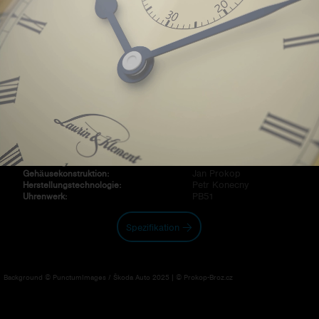
Ein einmaliges Konzept von vielseitigen Sportarmbanduhren. Von
Anfang an wurden sie so entworfen, dass sie sich auch den
renommiertesten schweizerischen Konkurrenten stellen können.
Das komplexe Design ist einer der Bestandteile des zukünftigen
Erfolgs. Besonders interessant ist der Mechanismus der
austauschbaren Ringe, der patentgeschützt auf dem ganzen
Gebiet der Weltuhrmacherei ist. Dieser ermöglicht einen leichten
Austausch von drehbaren Ringen, sei es aus dem Bedarf einer
anderen Art der Ablesskala, eines anderen Ringdesigns oder -
materials.
Jan Prokop
Armbanduhrenautor:
Petr Kubik
Gehäusedesign:
Petr Kubik
Zifferblattgrafik:
Jan Prokop
Gehäusekonstruktion:
Petr Konecny
Herstellungstechnologie:
PB51
Uhrenwerk:
Spezifikation
Background © PunctumImages / Škoda Auto 2025 | © Prokop-Broz.cz