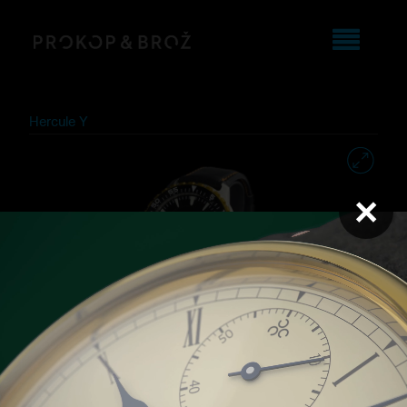
Hercule Y
×