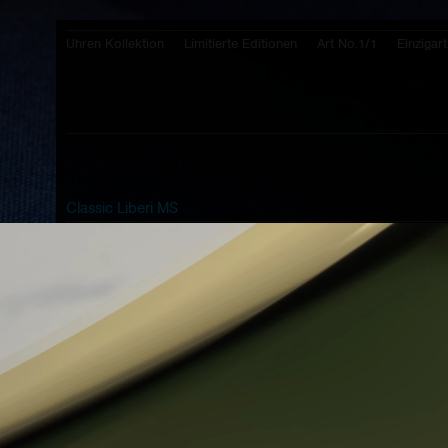
Uhren Kollektion
Limitierte Editionen
Art No.1/1
Einzigart
Classic Liberi MS