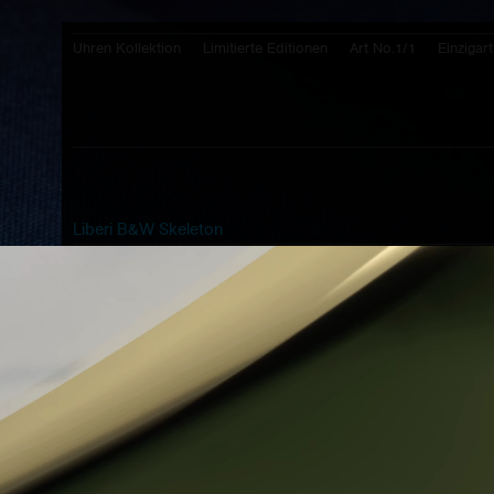
Uhren Kollektion
Limitierte Editionen
Art No.1/1
Einzigart
Liberi B&W Skeleton