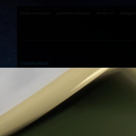
Uhren Kollektion
Limitierte Editionen
Art No.1/1
Einzigart
Unique-pieces