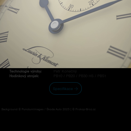
Hodinky Spirit jsou novým pohledem na klasické společenské
hodinky. Odtud podnadpis Neo Classic, který prozrazuje, že ač
jsou hodinky samostatným modelem, navazují ve svém profilu na
standardní model Classic. Největší změna je ve tvaru skla a na něj
navazujícího pouzdra, u kterého se změnil systém zámku skla
a dělící rovina mezi sklem a pouzdrem se posunula z horní části
na jeho bok. Vyjímečnost kompozice je dotvořena modrou
metalizací zámku skla, která dává hodinkám exkluzivnější vzhled.
Na přání je možné dodat skla i ve zlaté metalizaci.
Jan Prokop
Autor hodinek:
Petr Kubík
Design pouzdra:
Martin Brož
Grafika číselníku:
Jan Prokop
Konstrukce pouzdra:
Petr Konečný
Technologie výroby:
PB10 / PB20 / PB30 HS / PB51
Hodinkový strojek:
Specifikace
Background © PunctumImages / Škoda Auto 2025 | © Prokop-Broz.cz