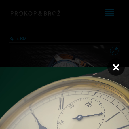
Spirit BM
×