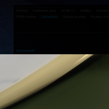
Hodinky
Limitované série
Art No.1/1
Solitéry
Chronom
Příběh značky
Zakladatelé
Způsob prodeje
Projekty po
Zakladatelé
Neposedné tvrdohlavé dítě, které toužilo být
Jan Prokop
designérem, pilotem Formule 1, ale jak se později ukázalo,
největší osobnostní předpoklady měl pro vše, co souvisí
s obchodem. Protože je detailista, velmi rychle si osvojil
i dovednosti, které pro rozvoj obchodu potřeboval nejvíce –