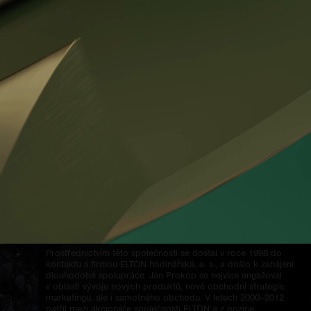
marketing a PR. Svoji profesionální kariéru začal v roce 1992
jako prodejce luxusního kancelářského nábytku a poradce
v oblasti návrhů kancelářských, ale i bytových interiérů.
Prodávat drobné produkty spotřební povahy mu nepřišlo
hodné jeho talentu. A protože byl posedlý velkými
a významnými věcmi, nemohl nepřijmout nabídku svého
tehdejšího profesora Michala Konečného, aby se stal
makléřem tzv. přímých obchodů s akciemi v jeho nově
zakládané firmě. Ta byla i zakládajícím členem Burzy cenných
papírů Praha, a tak ho příležitost katapultovala do společensky
respektované pozice již v průběhu prvního ročníku studií
v oboru bankovnictví – finance. S ukončením burzovní horečky
po kuponové privatizaci začal hledat další výzvu a vzpomněl si
na slova svého učitele z průmyslovky. Ten říkal: „Kluci, dělejte
v životě jen to, co vás baví. Když mě poslechnete, budete ve
svém oboru nejlepší a nebudete mít nikdy nouzi o práci!“ A tak
Jan Prokop v roce 1997 oprášil své dětské sny a spolu
s Michalem Jelínkem založil firmu Creative Services, s. r. o.,
orientovanou na průmyslový design, obchodní činnost
a poradenské služby spojené s rozvojem obchodu
s netradičními komoditami.
Prostřednictvím této společnosti se dostal v roce 1998 do
kontaktu s firmou ELTON hodinářská, a. s., a došlo k zahájení
dlouhodobé spolupráce. Jan Prokop se nejvíce angažoval
v oblasti vývoje nových produktů, nové obchodní strategie,
marketingu, ale i samotného obchodu. V letech 2000–2012
patřil mezi akcionáře společnosti ELTON a z pozice