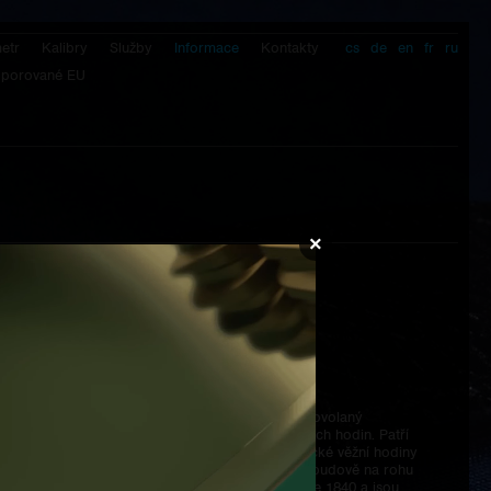
etr
Kalibry
Služby
Informace
Kontakty
cs
de
en
fr
ru
dporované EU
×
Mistr hodinář, člověk nadmíru povolaný
Martin Brož
v otázkách nejen klasických hodinek, ale i věžních hodin. Patří
mezi málo těch, kteří se o dochované mechanické věžní hodiny
pravidelně starají. Hodiny umístěné na secesní budově na rohu
Václavského náměstí vyrobila firma Heinz v roce 1840 a jsou