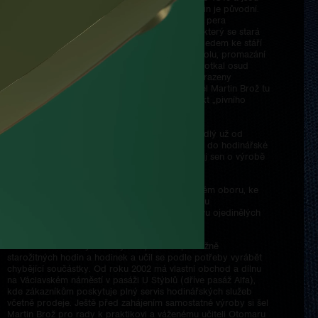
charakteristické dřevěným kyvadlem. Stroj hodin je původní.
Jedinou modernizací prošel způsob natahování pera
pohánějícího soukolí. Byl přidán elektromotor, který se stará
o dotažení péra v pravidelných intervalech. Vzhledem ke stáří
stroje je nutné provádět jeho pravidelnou kontrolu, promazání
a seřízení. Jenom díky takové péči ho ještě nepotkal osud
bezpočtu jiných hodin, které již byly dávno nahrazeny
elektrickými. Právě díky těmto zkušenostem měl Martin Brož tu
správnou kvalifikaci pro dříve zmiňovaný projekt „pivního
orloje“.
Pražský rodák Martin Brož byl hodinkami posedlý už od
dětství, a tak jeho cesty nemohly vést jinam než do hodinářské
školy v Polné u Jihlavy. Právě tam začal snít svůj sen o výrobě
vlastních hodin a hodinek.
Doslova ho fascinovaly složité věci v hodinářském oboru, ke
kterým měl možnost se zblízka dostat při školou
organizovaném zájezdu do Švýcarska na výstavu ojedinělých
a z hlediska výroby složitých hodinek.
Po dokončení školy se zabýval opravami převážně
starožitných hodin a hodinek a učil se podle potřeby vyrábět
chybějící součástky. Od roku 2002 má vlastní obchod a dílnu
na Václavském náměstí v pasáži U Stýblů (dříve pasáž Alfa),
kde zákazníkům poskytuje plný servis hodinářských služeb
včetně prodeje. Ještě před zahájením samostatné výroby si šel
Martin Brož pro rady k praktikovi a váženému učiteli Otomaru