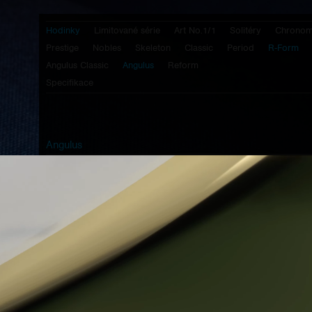
Hodinky
Limitované série
Art No.1/1
Solitéry
Chronom
Prestige
Nobles
Skeleton
Classic
Period
R-Form
Angulus Classic
Angulus
Reform
Specifikace
Angulus