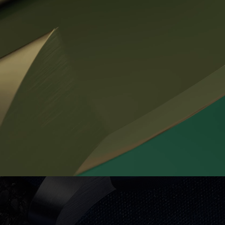
První model hodinek s obdélníkovým pouzdrem v nabídce
Prokop & Brož. Tato verze se od Angulus Classic liší krytými
kapsami pro ukotvení řemínku, a také číselníkem s karbonovou
reliéfní strukturou.