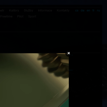
etr
Kalibry
Služby
Informace
Kontakty
cs
de
en
fr
ru
Freetime
Pilot
Sport
×