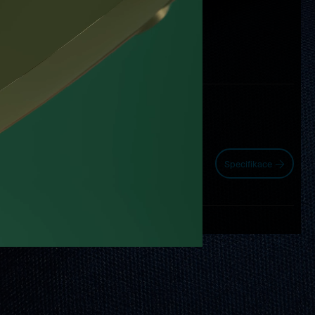
Petr Kubík
Design pouzdra:
Petr Kubík
Grafika číselníku:
Jan Prokop
Konstrukce pouzdra:
Petr Konečný
Technologie výroby:
PB51 - automat
Hodinkový strojek:
Specifikace