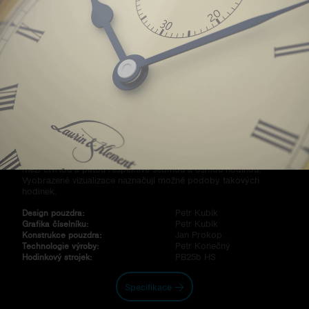
Tato limitovaná série otevírá novou generaci komplikovaných
hodinek Prokop & Brož. Nabízí zhodnocení pouzdra hodinek
o safírové dvourádiusové cylindrické sklo s parciální metalizací
a oboustranným tvrdým antireflexem, které doposud zdobilo jen
model Spirit. Po mechanické stránce zde budí pozornost
umístění mimostředné hodinové ručky na desáté hodině. Tato
asymetrie hodinkám dodává na vyjímečnosti.
Pro zákazníky, kteří netouží po limitované sérii, Prokop & Brož
nabízí i další možná provedení , postavená na kalibru PB40
nebo PB80. Ty se vyznačují pozicí mimostředné sekundové ručky
mezi čtvrtou a pátou respektive sedmou a osmou hodinou.
Vyobrazené vizualizace naznačují možné podoby takových
hodinek.
Petr Kubík
Design pouzdra:
Petr Kubík
Grafika číselníku:
Jan Prokop
Konstrukce pouzdra:
Petr Konečný
Technologie výroby:
PB25b HS
Hodinkový strojek:
Specifikace