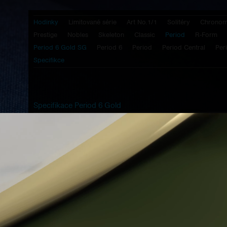
Hodinky
Limitované série
Art No.1/1
Solitéry
Chronom
Prestige
Nobles
Skeleton
Classic
Period
R-Form
Period 6 Gold SG
Period 6
Period
Period Central
Per
Specifikce
Specifikace Period 6 Gold
Kalibr:
Prokop & Brož - PB20 - manuální nátah
- mimostředná sekundová ručička
na 6. hodině
Pouzdro:
18k zlato - leštěné
Víko:
18k zlato - leštěné
Nožky:
18k zlato - broušené
Korunka:
18k zlato - G2 - klasický cibulovitý design
Svrchní sklo:
1,5 mm safírové konvexní sklo R200 mm
s antireflexní úpravou vnitřní plochy
Sklo víka:
1 mm ploché safírové sklo
Popisy víka:
reliéfní popisy v češtině
Šroubky víka:
nerezové šroubky s originální hlavou ve
stylu trojúhelníkové kompozice
znaku Prokop & Brož