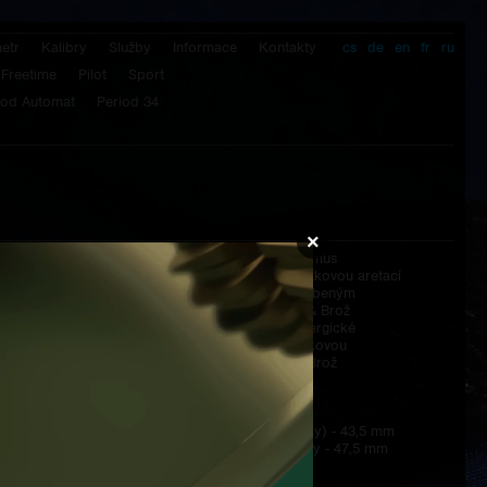
etr
Kalibry
Služby
Informace
Kontakty
cs
de
en
fr
ru
Freetime
Pilot
Sport
iod Automat
Period 34
×
Spona:
dvojitý „motýlový“ mechanismus
z nerezové oceli 316L s tlačítkovou aretací
a překrytem z 18k zlata, zdobeným
lineární verzí znaku Prokop & Brož
Pásek:
řemen z hovězí kůže v antialergické
úpravě, signovaný trojúhelníkovou
kompozicí znaku Prokop & Brož
Krabička:
dřevěná krabička
Rozměry:
Průměr hodinek (bez korunky) - 43,5 mm
Šířka hodinek včetně korunky - 47,5 mm
Délka přes nožky - 51 mm
Výška pouzdra - 10,4 mm