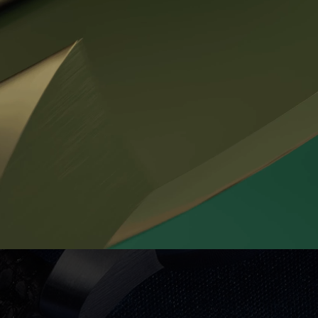
Číselník:
reliéfní struktura + indexy
Ručky:
zlaté ručky
Na přání je možné použít i 14k zlato, pokud zákazník preferuje v
V ceně hodinek je výroba řemínku dle individuálního přání zákazn
včetně druhu nití (syntetické versus přírodní lněné nitě). Samozře
přírodním tříslem. Mezi možnost volby patří i individuálně přizp
Dále je v ceně rovněž individualizace reliéfních popisků hodinek n
monogramem zákazníka.
Na přání je možné zaměnit klasickou dřevěnou krabičku za praktičt