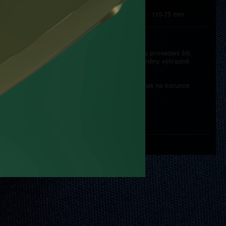
Výška hodinek - 11,4 mm
Rozměr řemínku - 22/20 mm - 115-75 mm
ětší odolnost pouzdra proti poškození.
íka. To obnáší možnost volby barvy kůže, barvy a provedení šití,
jmostí je použití antialergických kůží, které jsou činěny výhradně
ůsobené délky obou částí řemínku.
a jejich víku a možnost nahradit reliéfní firemní znak na korunce
ější "cestovní" etuji z pravé kůže.