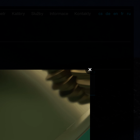
etr
Kalibry
Služby
Informace
Kontakty
cs
de
en
fr
ru
×