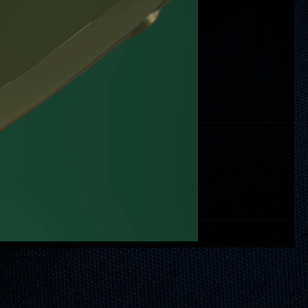
Petr Kubík
Design pouzdra:
Petr Kubík
Grafika číselníku:
Martin Brož
Konstrukce pouzdra:
Andriy Motrevič
Technologie výroby:
PB71 - automat
Hodinkový strojek: