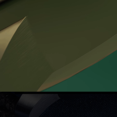
Hodinky unikátní laděním jejich designu k automobilu Hummer
H3. Jde o historicky první hodinky, vyrobené firmou Prokop &
Brož!