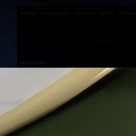
Hodinky
Limitované série
Art No.1/1
Solitéry
Chronom
Hummer H3