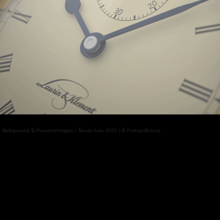
Výrazněji individualizované hodinky Jednoručka. Liší se
především hnědě anodizovanou ručkou. Pozoruhodný je
i pohled na strojek. Do hnědé barvy anodizované můstky,
dekorované ženevskými pruhy na rhodiované základně, zdobené
perláží, doplněné o šroubky a kola popuštěná do modré
barvy, dávají hodinkám punc exkluzivity.
Petr Kubík
Design pouzdra:
Petr Kubík
Grafika číselníku:
Jan Prokop
Konstrukce pouzdra:
Petr Konečný
Technologie výroby:
PB 12 HS Brown
Hodinkový strojek:
Background © PunctumImages / Škoda Auto 2025 | © Prokop-Broz.cz