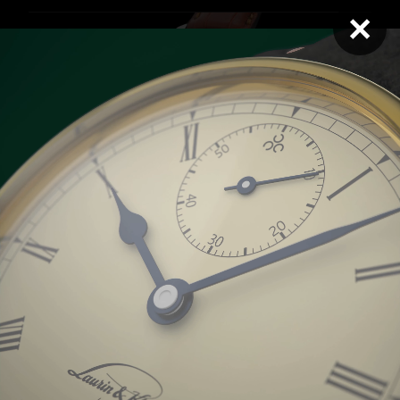
×
Opus GM